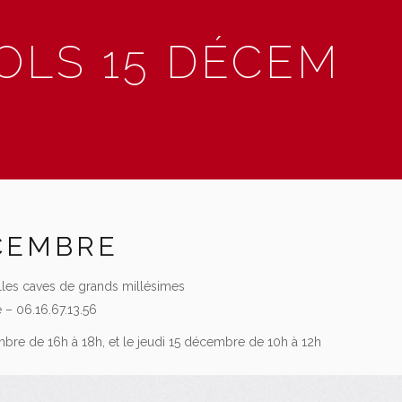
OLS 15 DÉCEM
ÉCEMBRE
les caves de grands millésimes
e – 06.16.67.13.56
bre de 16h à 18h, et le jeudi 15 décembre de 10h à 12h