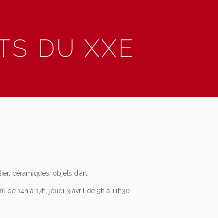
TS DU XXE
er, céramiques, objets d’art,
il de 14h à 17h, jeudi 3 avril de 9h à 11h30